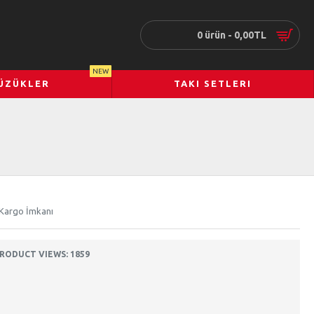
0 ürün - 0,00TL
NEW
ÜZÜKLER
TAKI SETLERI
 Kargo İmkanı
RODUCT VIEWS: 1859