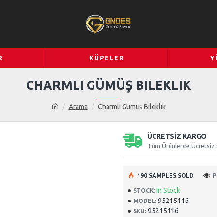
R
KÜPELER
Y
CHARMLI GÜMÜŞ BILEKLIK
Arama
Charmlı Gümüş Bileklik
ÜCRETSİZ KARGO
Tüm Ürünlerde Ücretsiz
190 SAMPLES SOLD
P
In Stock
STOCK:
95215116
MODEL:
95215116
SKU: