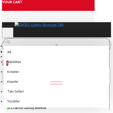
YOUR CART
All
Arama
All
0 ürün - 0,00TL
Charmlı Gümüş Bileklik
Bileklikler
0
Kolyeler
Alışveriş sepetiniz boş!
CHARMLI GÜMÜŞ BILEKLIK
Küpeler
Takı Setleri
Yüzükler