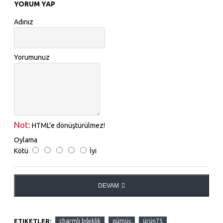
YORUM YAP
Adınız
Yorumunuz
Not:
HTML'e dönüştürülmez!
Oylama
Kötü
İyi
DEVAM
ETIKETLER:
charmlı bileklik
gümüş
ürün75