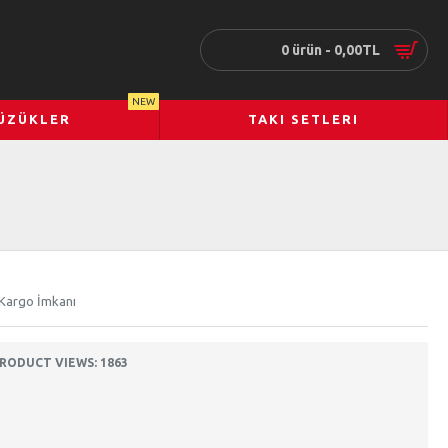
0 ürün - 0,00TL
NEW
ÜZÜKLER
TAKI SETLERI
 Kargo İmkanı
RODUCT VIEWS: 1863