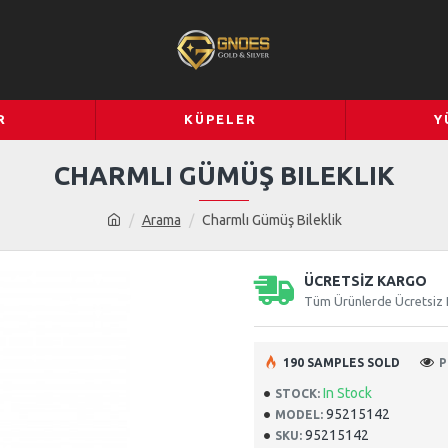
R
KÜPELER
Y
CHARMLI GÜMÜŞ BILEKLIK
Arama
Charmlı Gümüş Bileklik
ÜCRETSİZ KARGO
Tüm Ürünlerde Ücretsiz
190 SAMPLES SOLD
P
In Stock
STOCK:
95215142
MODEL:
95215142
SKU: