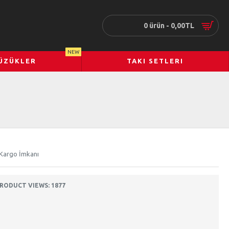
0 ürün - 0,00TL
NEW
ÜZÜKLER
TAKI SETLERI
 Kargo İmkanı
RODUCT VIEWS: 1877