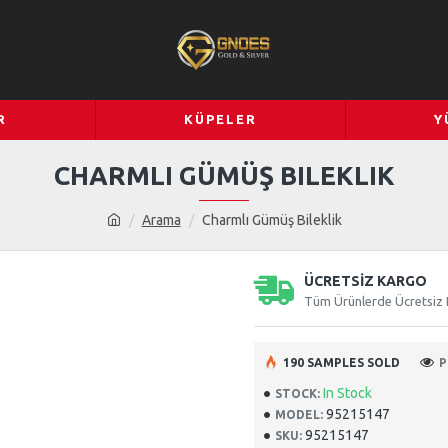
R
KÜPELER
Y
CHARMLI GÜMÜŞ BILEKLIK
Arama
Charmlı Gümüş Bileklik
ÜCRETSİZ KARGO
Tüm Ürünlerde Ücretsiz
190 SAMPLES SOLD
P
In Stock
STOCK:
95215147
MODEL:
95215147
SKU: