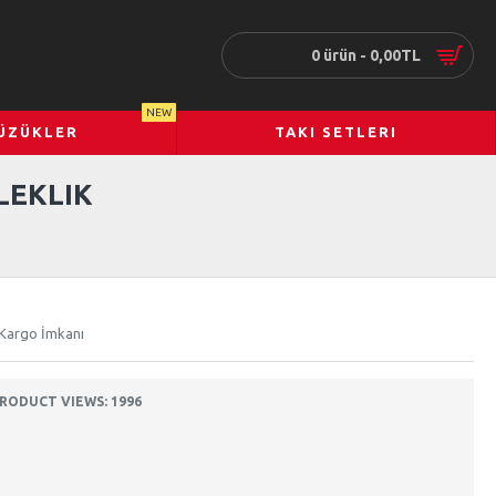
0 ürün - 0,00TL
NEW
ÜZÜKLER
TAKI SETLERI
LEKLIK
 Kargo İmkanı
RODUCT VIEWS: 1996