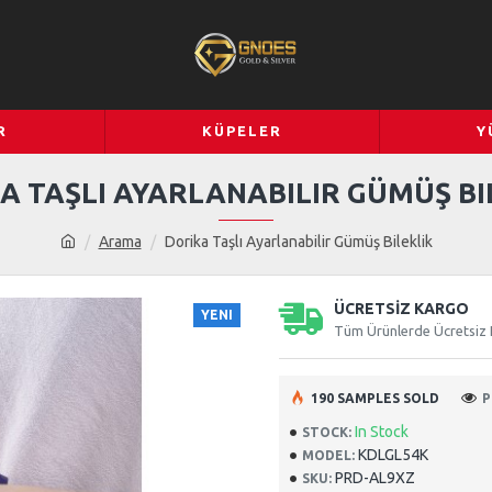
R
KÜPELER
Y
A TAŞLI AYARLANABILIR GÜMÜŞ BI
Arama
Dorika Taşlı Ayarlanabilir Gümüş Bileklik
ÜCRETSİZ KARGO
YENI
Tüm Ürünlerde Ücretsiz
190 SAMPLES SOLD
P
In Stock
STOCK:
KDLGL54K
MODEL:
PRD-AL9XZ
SKU: