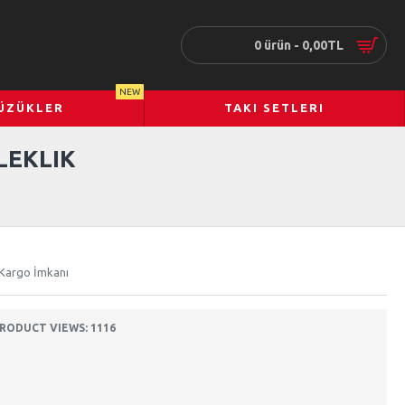
0 ürün - 0,00TL
NEW
ÜZÜKLER
TAKI SETLERI
LEKLIK
 Kargo İmkanı
RODUCT VIEWS: 1116