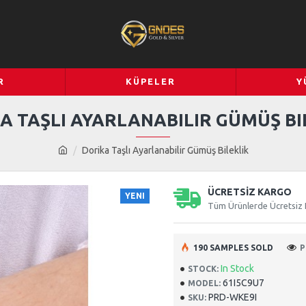
R
KÜPELER
Y
A TAŞLI AYARLANABILIR GÜMÜŞ BI
Dorika Taşlı Ayarlanabilir Gümüş Bileklik
ÜCRETSİZ KARGO
YENI
Tüm Ürünlerde Ücretsiz
190 SAMPLES SOLD
P
In Stock
STOCK:
61I5C9U7
MODEL:
PRD-WKE9I
SKU: