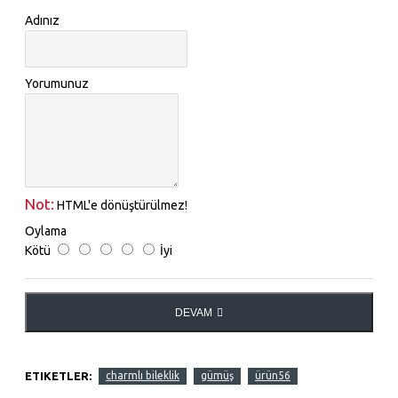
Adınız
Yorumunuz
Not:
HTML'e dönüştürülmez!
Oylama
Kötü
İyi
DEVAM
ETIKETLER:
charmlı bileklik
gümüş
ürün56