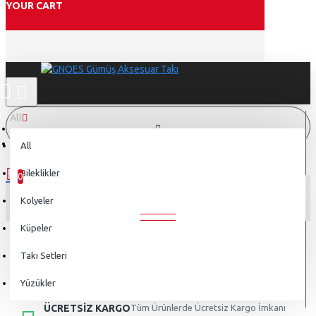
YOUR CART
All
Charmlı Gümüş Bileklik
All
0 ürün - 0,00TL
Bileklikler
0
CHARMLI GÜMÜŞ BILEKLIK
Kolyeler
Alışveriş sepetiniz boş!
Küpeler
Takı Setleri
Yüzükler
ÜCRETSİZ KARGO
Tüm Ürünlerde Ücretsiz Kargo İmkanı