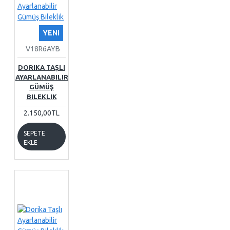
YENI
V18R6AYB
DORIKA TAŞLI
AYARLANABILIR
GÜMÜŞ
BILEKLIK
2.150,00TL
SEPETE
EKLE