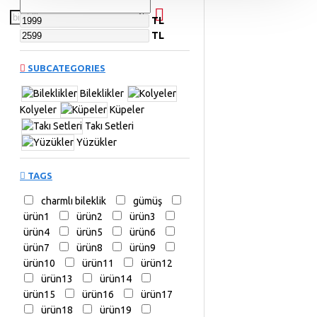
TL
TL
SUBCATEGORIES
Bileklikler
Kolyeler
Küpeler
Takı Setleri
Yüzükler
TAGS
charmlı bileklik
gümüş
ürün1
ürün2
ürün3
ürün4
ürün5
ürün6
ürün7
ürün8
ürün9
ürün10
ürün11
ürün12
ürün13
ürün14
ürün15
ürün16
ürün17
ürün18
ürün19