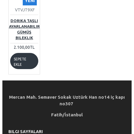
YENI
VTVJT9XF
DORIKA TAŞLI
AYARLANABILIR
GÜMÜŞ
BILEKLIK
2.100,00TL
SEPETE
EKLE
Mercan Mah. Semaver Sokak Uztürk Han no14 iç kapı
no307
Fatih/İstanbul
BILGI SAYFALARI