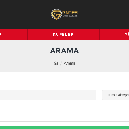
R
KÜPELER
Y
ARAMA
Arama